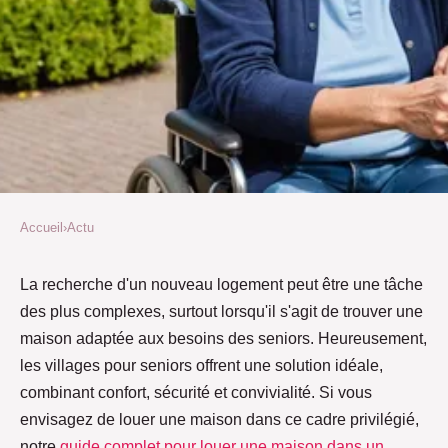
Accueil
›
Actu
ACTU
Guide Complet pour la Location
La recherche d'un nouveau logement peut être une tâche
des plus complexes, surtout lorsqu'il s'agit de trouver une
de Maison dans un Village
maison adaptée aux besoins des seniors. Heureusement,
Seniors - Trouvez le Logement
les villages pour seniors offrent une solution idéale,
Idéal sur Acheter-Louer-
combinant confort, sécurité et convivialité. Si vous
Immo.fr
envisagez de louer une maison dans ce cadre privilégié,
notre
guide complet pour louer une maison dans un